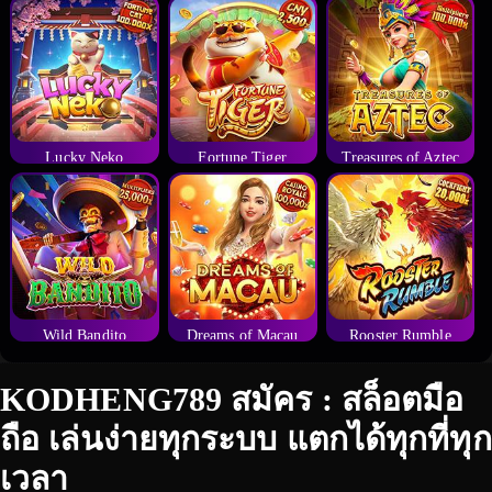
Lucky Neko
Fortune Tiger
Treasures of Aztec
Wild Bandito
Dreams of Macau
Rooster Rumble
KODHENG789 สมัคร : สล็อตมือ
ถือ เล่นง่ายทุกระบบ แตกได้ทุกที่ทุก
เวลา