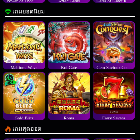
Power of Thor Megaways
Aztec Gems
Gates of Gatot Kaca
เกมยอดนิยม
Mahjong Ways
Koi Gate
Gem Saviour Conquest
Gold Blitz
Roma
Fiery Sevens
เกมสุดฮอต