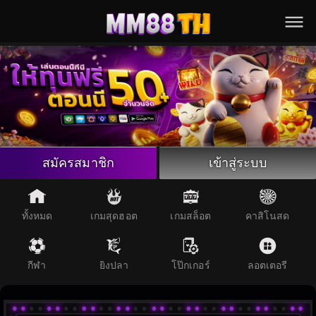
ทั้งหมด
เกมสล็อต
คาสิโนสด
กีฬา
ยิงปลา
ลอตเตอรี
สมัครสมาชิก
เข้าสู่ระบบ
โป๊กเกอร์
Line
ทั้งหมด
เกมสุดฮอต
เกมสล็อต
คาสิโนสด
Telegram
กีฬา
ยิงปลา
โป๊กเกอร์
ลอตเตอรี
แชท