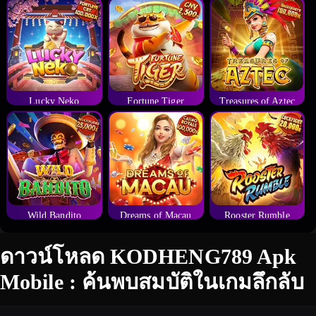
Lucky Neko
Fortune Tiger
Treasures of Aztec
Wild Bandito
Dreams of Macau
Rooster Rumble
ดาวน์โหลด KODHENG789 Apk
Mobile : ค้นพบสมบัติในเกมลึกลับ