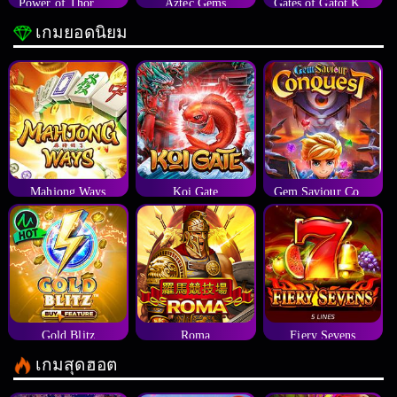
Power of Thor Megaways
Aztec Gems
Gates of Gatot Kaca
เกมยอดนิยม
Mahjong Ways
Koi Gate
Gem Saviour Conquest
Gold Blitz
Roma
Fiery Sevens
เกมสุดฮอต