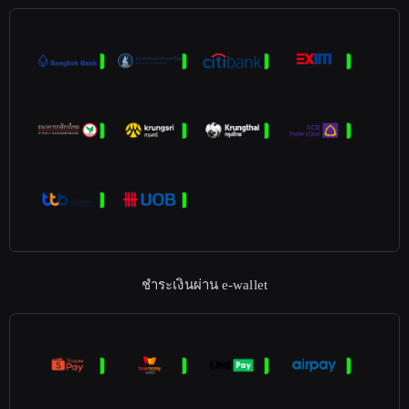
ชำระเงินผ่าน e-wallet