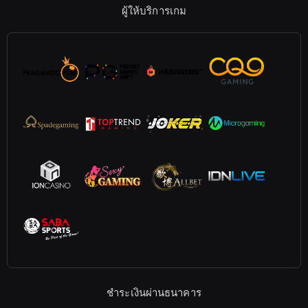
ผู้ให้บริการเกม
ชำระเงินผ่านธนาคาร