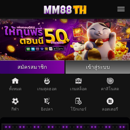
ทั้งหมด
เกมสล็อต
คาสิโนสด
กีฬา
ยิงปลา
ลอตเตอรี
สมัครสมาชิก
เข้าสู่ระบบ
โป๊กเกอร์
Line
ทั้งหมด
เกมสุดฮอต
เกมสล็อต
คาสิโนสด
Telegram
กีฬา
ยิงปลา
โป๊กเกอร์
ลอตเตอรี
แชท